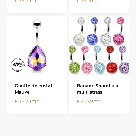
€
16,70
€
16,70
TTC
TTC
Goutte de cristal
Banane Shambala
Mauve
multi strass
€
16,70
€
20,99
TTC
TTC