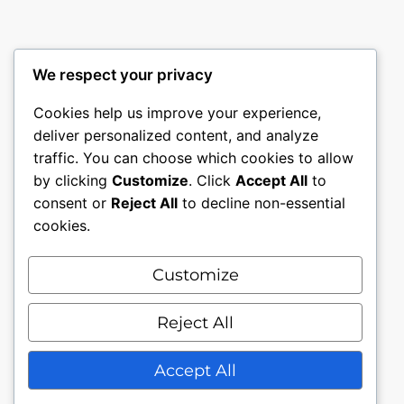
We respect your privacy
Cookies help us improve your experience,
deliver personalized content, and analyze
traffic. You can choose which cookies to allow
by clicking
Customize
. Click
Accept All
to
consent or
Reject All
to decline non-essential
cookies.
Customize
Mon compte
Nous contacter.
Conditions générales.
Reject All
Politique de confidentialité
Accept All