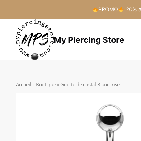
PROMO
20% a 
Aller
au
My Piercing Store
contenu
Accueil
»
Boutique
»
Goutte de cristal Blanc Irisé