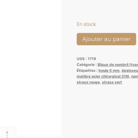
En stock
quantité
Ajouter au panier
de
Goutte
UGS :
1719
de
Catégorie :
Bijoux de nombril (ty
cristal
Étiquettes :
boule 5 mm
,
épaisseu
matière acier chirurgical 316l
,
nom
Blanc
strass rouge
,
strass vert
Irisé