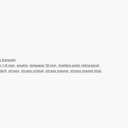
pe banane)
r 1.6 mm
,
goutte
,
longueur 10 mm
,
matière acier chirurgical
,
bril
,
strass
,
strass cristal
,
strass mauve
,
strass mauve irisé
,