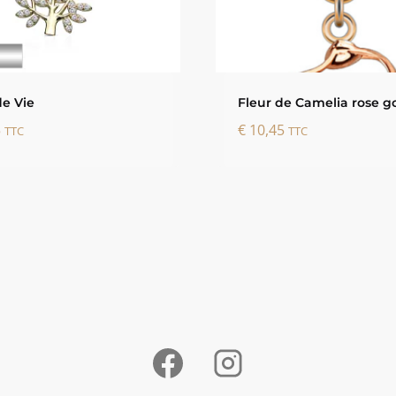
de Vie
Fleur de Camelia rose g
5
€
10,45
TTC
TTC