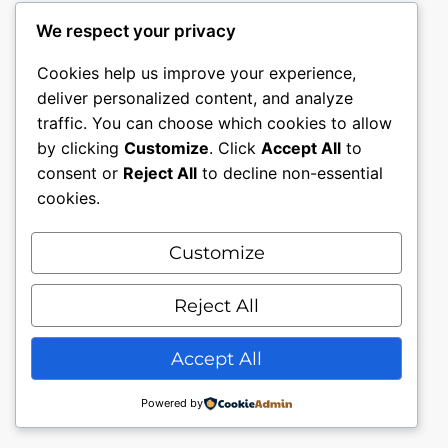
We respect your privacy
Cookies help us improve your experience,
deliver personalized content, and analyze
traffic. You can choose which cookies to allow
by clicking
Customize
. Click
Accept All
to
consent or
Reject All
to decline non-essential
cookies.
Customize
Mon compte
Nous contacter.
Conditions générales.
Reject All
Politique de confidentialité
Accept All
Powered by