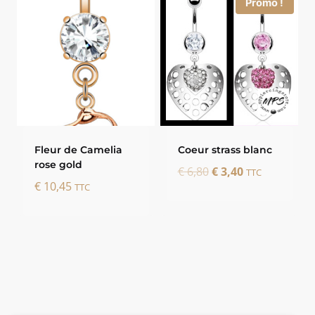
Promo !
Fleur de Camelia
Coeur strass blanc
rose gold
Le
Le
€
6,80
€
3,40
TTC
€
10,45
TTC
prix
prix
initial
actuel
était :
est :
€ 6,80.
€ 3,40.