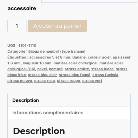
accessoire
quantité
Ajouter au panier
de
Banane
UGS :
1101-1110
acier
Catégorie :
Bijoux de nombril (type banane)
simple
Étiquettes :
accessoires 5 et 8 mm
,
Banane
,
couleur acier
,
épaisseur
1.6 mm
,
longueur 10 mm
,
matière acier chirurgical
,
matière acier
cristal
chirurgical 316l
,
navel
,
nombril
,
strass ambre
,
strass blanc
,
strass
blanc irisé
,
strass bleu clair
,
strass bleu foncé
,
strass fuchsia
,
strass mauve
,
strass rose
,
strass rouge
,
strass vert
Description
Informations complémentaires
Description