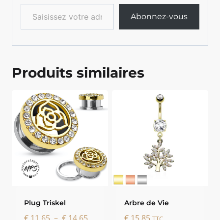
Saisissez votre adresse e-mail…
Abonnez-vous
Produits similaires
Plug Triskel
Arbre de Vie
Plage
€
11,65
–
€
14,65
€
15,85
TTC