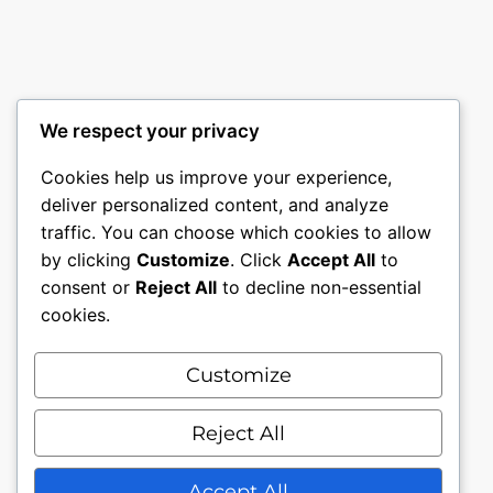
à
€ 8,75
We respect your privacy
Cookies help us improve your experience,
deliver personalized content, and analyze
traffic. You can choose which cookies to allow
by clicking
Customize
. Click
Accept All
to
consent or
Reject All
to decline non-essential
cookies.
Customize
Mon compte
Nous contacter.
Conditions générales.
Reject All
Politique de confidentialité
Accept All