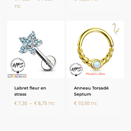
de
TTC
prix :
€ 11,65
à
€ 14,65
Labret fleur en
Anneau Torsadé
strass
Septum
Plage
€
7,30
–
€
8,75
€
10,50
TTC
TTC
de
prix :
€ 7,30