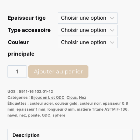
€ 6,45
Epaisseur tige
à
Type accessoire
€ 6,99
Couleur
principale
quantité
Ajouter au panier
de
QDC
UGS :
5911-16 102.01-12
nez
Catégories :
Bijoux en L et QDC
,
Clous
,
Nez
Titane,
Étiquettes :
couleur acier
,
couleur gold
,
couleur noir
,
épaisseur 0.8
mm
,
épaisseur 1 mm
,
longueur 6 mm
,
matière Titane ASTM F-136
,
boule
navel
,
nez
,
pointe
,
QDC
,
sphere
pointe
ou
Description
dôme