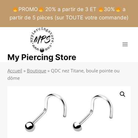
PROMO
20% a partir de 3 ET
30%
a
partir de 5 pièces (sur TOUTE votre commande)
Aller
au
contenu
My Piercing Store
Accueil
»
Boutique
»
QDC nez Titane, boule pointe ou
dôme