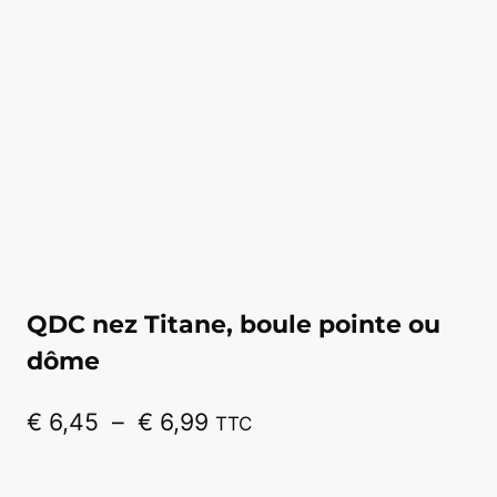
QDC nez Titane, boule pointe ou
dôme
Plage
€
6,45
–
€
6,99
TTC
de
prix :