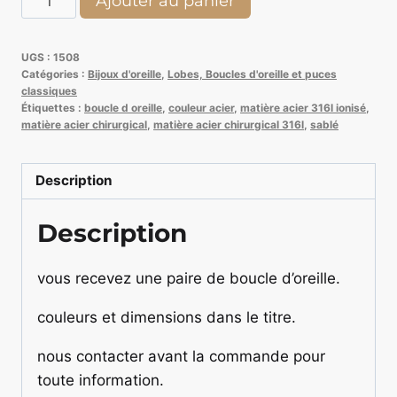
Ajouter au panier
de
Paire
UGS :
1508
de
Catégories :
Bijoux d'oreille
,
Lobes, Boucles d'oreille et puces
boucle
classiques
Étiquettes :
boucle d oreille
,
couleur acier
,
matière acier 316l ionisé
,
d'oreille
matière acier chirurgical
,
matière acier chirurgical 316l
,
sablé
7
mm
Description
Description
vous recevez une paire de boucle d’oreille.
couleurs et dimensions dans le titre.
nous contacter avant la commande pour
toute information.