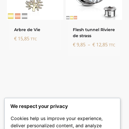
Arbre de Vie
Flesh tunnel Riviere
de strass
€
15,85
TTC
Plage
€
9,85
–
€
12,85
TTC
de
prix :
€ 9,85
à
€ 12,85
We respect your privacy
Cookies help us improve your experience,
deliver personalized content, and analyze