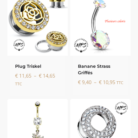
Plug Triskel
Banane Strass
Griffés
Plage
€
11,65
–
€
14,65
Plage
€
9,40
–
€
10,95
de
TTC
TTC
de
prix :
prix :
€ 11,65
€ 9,40
à
à
€ 14,65
€ 10,95