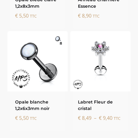
1,2x8x3mm
Essence
€
5,50
€
8,90
TTC
TTC
Opale blanche
Labret Fleur de
1,2x6x3mm noir
cristal
Plage
€
5,50
€
8,49
–
€
9,40
TTC
TTC
de
prix :