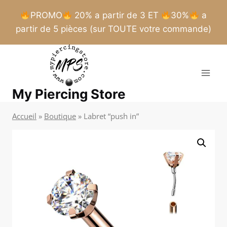
PROMO
20% a partir de 3 ET
30%
a
partir de 5 pièces (sur TOUTE votre commande)
Aller
au
contenu
My Piercing Store
Accueil
»
Boutique
»
Labret “push in”