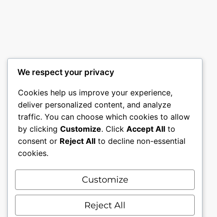
€ 8,49
à
€ 9,40
We respect your privacy
Cookies help us improve your experience,
deliver personalized content, and analyze
traffic. You can choose which cookies to allow
by clicking
Customize
. Click
Accept All
to
consent or
Reject All
to decline non-essential
cookies.
Customize
Mon compte
Nous contacter.
Conditions générales.
Reject All