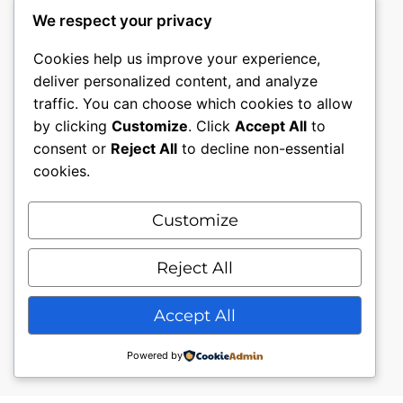
We respect your privacy
Cookies help us improve your experience,
deliver personalized content, and analyze
traffic. You can choose which cookies to allow
by clicking
Customize
. Click
Accept All
to
consent or
Reject All
to decline non-essential
cookies.
Customize
Mon compte
Nous contacter.
Conditions générales.
Reject All
Politique de confidentialité
Accept All
Powered by