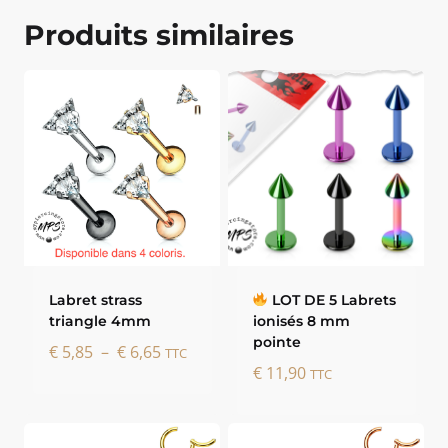
Produits similaires
Labret strass
LOT DE 5 Labrets
triangle 4mm
ionisés 8 mm
pointe
Plage
€
5,85
–
€
6,65
TTC
€
11,90
de
TTC
prix :
€ 5,85