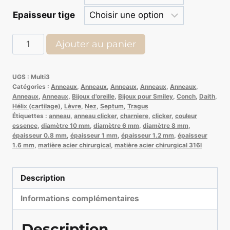
Epaisseur tige
quantité
Ajouter au panier
de
Anneau
UGS :
Multi3
Charnière
Catégories :
Anneaux
,
Anneaux
,
Anneaux
,
Anneaux
,
Anneaux
,
Essence
Anneaux
,
Anneaux
,
Bijoux d'oreille
,
Bijoux pour Smiley
,
Conch
,
Daith
,
Hélix (cartilage)
,
Lèvre
,
Nez
,
Septum
,
Tragus
Étiquettes :
anneau
,
anneau clicker
,
charniere
,
clicker
,
couleur
essence
,
diamètre 10 mm
,
diamètre 6 mm
,
diamètre 8 mm
,
épaisseur 0.8 mm
,
épaisseur 1 mm
,
épaisseur 1.2 mm
,
épaisseur
1.6 mm
,
matière acier chirurgical
,
matière acier chirurgical 316l
Description
Informations complémentaires
Description