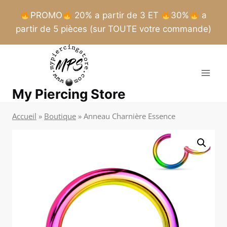
PROMO
20% a partir de 3 ET
30%
a
partir de 5 pièces (sur TOUTE votre commande)
Aller
au
contenu
My Piercing Store
Accueil
»
Boutique
»
Anneau Charnière Essence