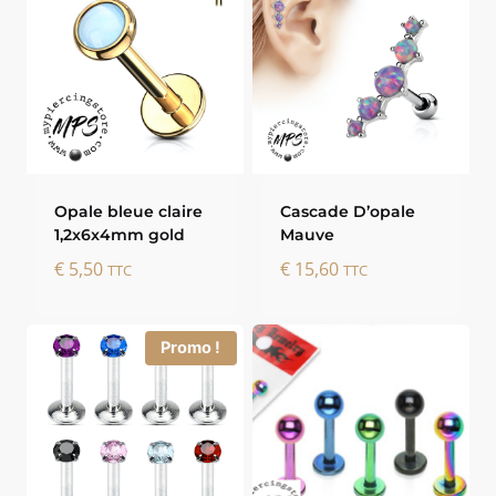
Opale bleue claire
Cascade D’opale
1,2x6x4mm gold
Mauve
€
5,50
€
15,60
TTC
TTC
Promo !