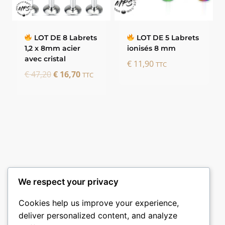
LOT DE 8 Labrets
LOT DE 5 Labrets
1,2 x 8mm acier
ionisés 8 mm
avec cristal
€
11,90
TTC
Le
Le
€
47,20
€
16,70
TTC
prix
prix
initial
actuel
était :
est :
€ 47,20.
€ 16,70.
We respect your privacy
Cookies help us improve your experience,
deliver personalized content, and analyze