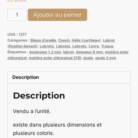
quantité
Ajouter au panier
de
Opale
UGS :
1217
mauve
Catégories :
Bijoux d'oreille
,
Conch
,
Hélix (cartilage)
,
Labret
1,2x8x3mm
(fixation devant)
,
Labrets
,
Labrets
,
Labrets
,
Lèvre
,
Tragus
Étiquettes :
épaisseur 1.2 mm
,
labret
,
longueur 6 mm
,
matière acier
chirurgical
,
matière acier chirurgical 316l
,
opale
,
opale 3 mm
Description
Description
Vendu a l’unité.
existe dans plusieurs dimensions et
plusieurs coloris.