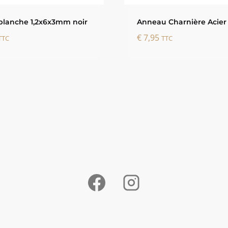
blanche 1,2x6x3mm noir
Anneau Charnière Acier
€
7,95
TTC
TTC