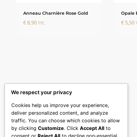
Anneau Charnière Rose Gold
Opale 
€
8,90
€
5,50
TTC
We respect your privacy
Cookies help us improve your experience,
deliver personalized content, and analyze
traffic. You can choose which cookies to allow
by clicking
Customize
. Click
Accept All
to
consent or
Reject All
to decline non-essential