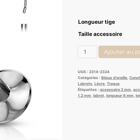
Longueur tige
Taille accessoire
quantité
Ajouter au p
de
Labret
UGS :
2314-2324
Push
Catégories :
Bijoux d'oreille
,
Conc
In
Labrets
,
Lèvre
,
Tragus
Étiquettes :
accessoire 2 mm
,
acc
Acier
1.2 mm
,
labret
,
longueur 6 mm
,
lo
Opale
Blanche