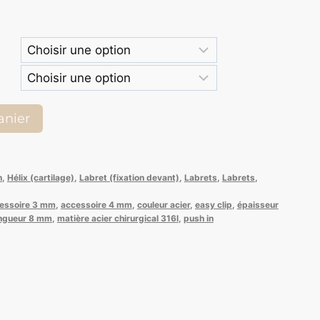
anier
h
,
Hélix (cartilage)
,
Labret (fixation devant)
,
Labrets
,
Labrets
,
essoire 3 mm
,
accessoire 4 mm
,
couleur acier
,
easy clip
,
épaisseur
ngueur 8 mm
,
matière acier chirurgical 316l
,
push in