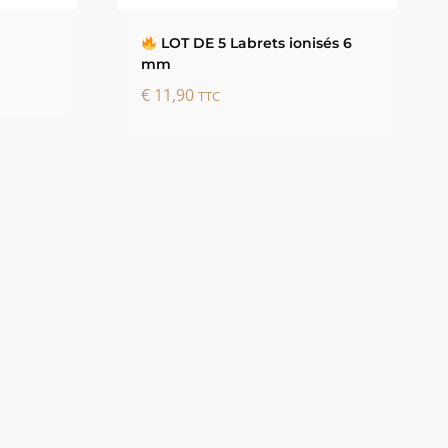
LOT DE 5 Labrets ionisés 6
mm
€
11,90
TTC