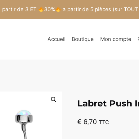
partir de 3 ET
30%
a partir de 5 pièces (sur TOU
Accueil
Boutique
Mon compte
Labret Push I
€
6,70
TTC