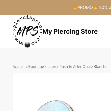
PROMO
20% a 
Aller
au
My Piercing Store
contenu
Accueil
»
Boutique
»
Labret Push In Acier Opale Blanche