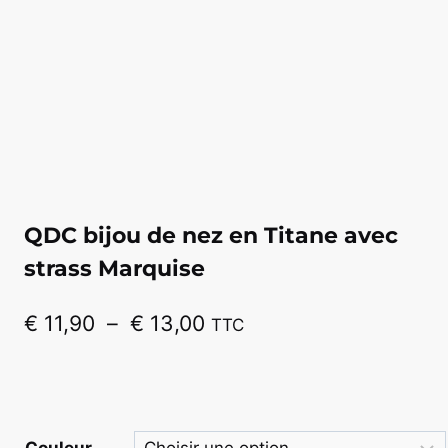
QDC bijou de nez en Titane avec
strass Marquise
Plage
€
11,90
–
€
13,00
TTC
de
prix :
€ 11,90