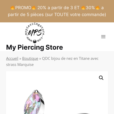
PROMO
20% a partir de 3 ET
30%
a
partir de 5 pièces (sur TOUTE votre commande)
Aller
au
contenu
My Piercing Store
Accueil
»
Boutique
»
QDC bijou de nez en Titane avec
strass Marquise