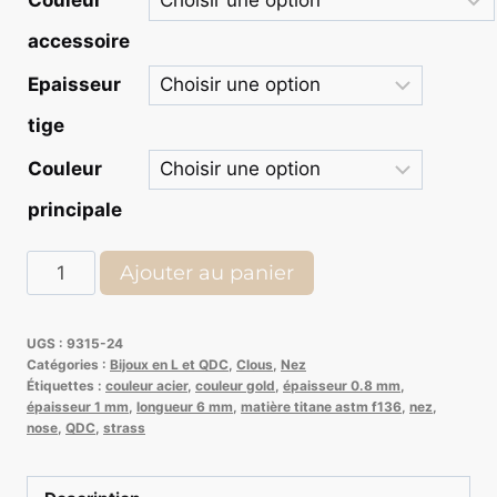
Couleur
à
accessoire
€ 13,00
Epaisseur
tige
Couleur
principale
quantité
Ajouter au panier
de
QDC
UGS :
9315-24
bijou
Catégories :
Bijoux en L et QDC
,
Clous
,
Nez
de
Étiquettes :
couleur acier
,
couleur gold
,
épaisseur 0.8 mm
,
épaisseur 1 mm
,
longueur 6 mm
,
matière titane astm f136
,
nez
,
nez
nose
,
QDC
,
strass
en
Titane