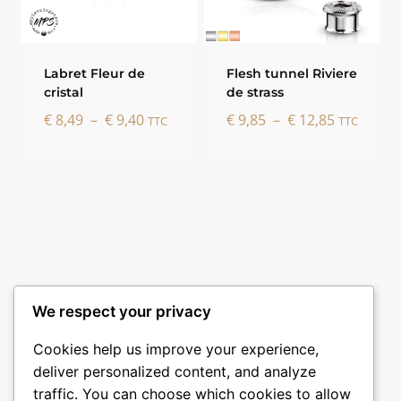
Labret Fleur de
Flesh tunnel Riviere
cristal
de strass
Plage
Plage
€
8,49
–
€
9,40
€
9,85
–
€
12,85
TTC
TTC
de
de
prix :
prix :
€ 8,49
€ 9,85
à
à
€ 9,40
€ 12,85
We respect your privacy
Cookies help us improve your experience,
deliver personalized content, and analyze
traffic. You can choose which cookies to allow