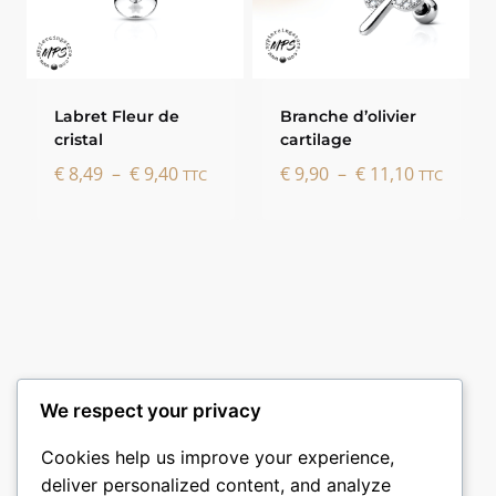
Labret Fleur de
Branche d’olivier
cristal
cartilage
Plage
Plage
€
8,49
–
€
9,40
€
9,90
–
€
11,10
TTC
TTC
de
de
prix :
prix :
€ 8,49
€ 9,90
à
à
€ 9,40
€ 11,10
We respect your privacy
Cookies help us improve your experience,
deliver personalized content, and analyze