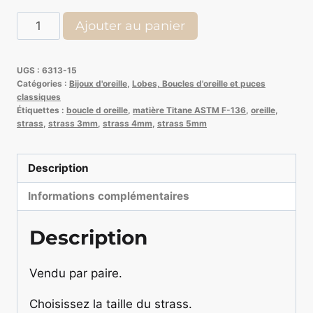
quantité
Ajouter au panier
de
Puce
UGS :
6313-15
d'oreille
Catégories :
Bijoux d'oreille
,
Lobes, Boucles d'oreille et puces
Titane
classiques
Étiquettes :
boucle d oreille
,
matière Titane ASTM F-136
,
oreille
,
et
strass
,
strass 3mm
,
strass 4mm
,
strass 5mm
strass
Description
Informations complémentaires
Description
Vendu par paire.
Choisissez la taille du strass.