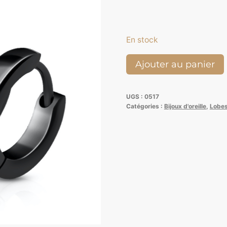
En stock
quantité
Ajouter au panier
de
Paire
UGS :
0517
de
Catégories :
Bijoux d'oreille
,
Lobes
boucle
d'oreille
fine