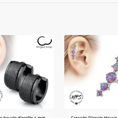
de boucle d’oreille 4 mm
Cascade D’opale Mauve