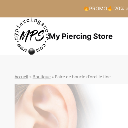
PROMO
20% a 
Aller
au
My Piercing Store
contenu
Accueil
»
Boutique
»
Paire de boucle d’oreille fine