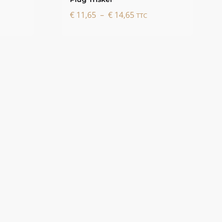
Plage
€
11,65
–
€
14,65
TTC
de
prix :
€ 11,65
à
€ 14,65