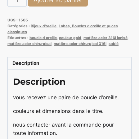
Ajouter au panier
de
Paire
UGS :
1505
de
Catégories :
Bijoux d'oreille
,
Lobes, Boucles d'oreille et puces
boucle
classiques
Étiquettes :
boucle d oreille
,
couleur gold
,
matière acier 316l ionisé
,
d'oreille
matière acier chirurgical
,
matière acier chirurgical 316l
,
sablé
7
mm
Description
Description
vous recevez une paire de boucle d’oreille.
couleurs et dimensions dans le titre.
nous contacter avant la commande pour
toute information.