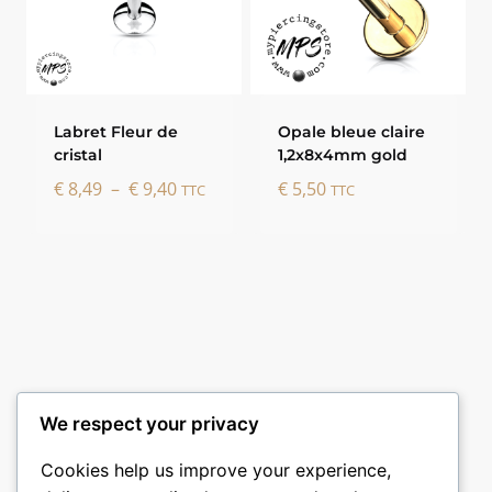
Labret Fleur de
Opale bleue claire
cristal
1,2x8x4mm gold
Plage
€
8,49
–
€
9,40
€
5,50
TTC
TTC
de
prix :
€ 8,49
à
€ 9,40
We respect your privacy
Cookies help us improve your experience,