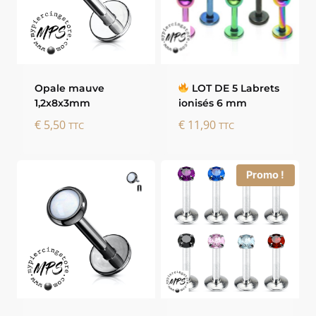
Opale mauve
LOT DE 5 Labrets
1,2x8x3mm
ionisés 6 mm
€
5,50
€
11,90
TTC
TTC
Promo !