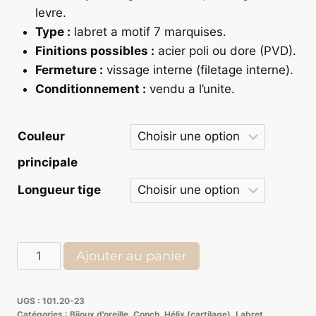
levre.
Type :
labret a motif 7 marquises.
Finitions possibles :
acier poli ou dore (PVD).
Fermeture :
vissage interne (filetage interne).
Conditionnement :
vendu a l’unite.
Couleur
principale
Longueur tige
quantité
Ajouter au panier
de
Labret
UGS :
101.20-23
Titane
Catégories :
Bijoux d'oreille
,
Conch
,
Hélix (cartilage)
,
Labret