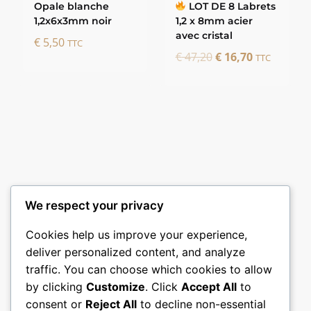
Opale blanche
LOT DE 8 Labrets
1,2x6x3mm noir
1,2 x 8mm acier
avec cristal
€
5,50
TTC
Le
Le
€
47,20
€
16,70
TTC
prix
prix
initial
actuel
était :
est :
€ 47,20.
€ 16,70.
We respect your privacy
Cookies help us improve your experience,
deliver personalized content, and analyze
traffic. You can choose which cookies to allow
by clicking
Customize
. Click
Accept All
to
consent or
Reject All
to decline non-essential