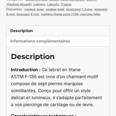
In
(fixation devant)
,
Labrets
,
Labrets
,
Tragus
Étiquettes :
couleur acier
,
couleur gold
,
épaisseur 1.2 mm
,
longueur
air
6 mm
,
longueur 8 mm
,
matière titane astm f136
,
piercing hélix
7
marquises
Description
Informations complémentaires
Description
Introduction :
Ce labret en titane
ASTM F‑136 est orne d’un charmant motif
compose de sept pierres marquise
scintillantes. Conçu pour offrir un style
delicat et lumineux, il s’adapte parfaitement
a vos piercings de cartilage ou de levre.
Caracteristiques techniques :