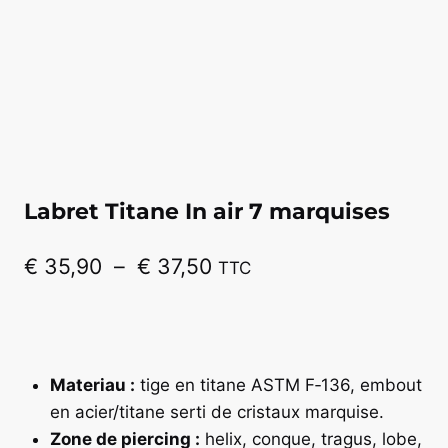
Labret Titane In air 7 marquises
Plage
€
35,90
–
€
37,50
TTC
de
prix :
€ 35,90
Materiau :
tige en titane ASTM F‑136, embout
à
en acier/titane serti de cristaux marquise.
€ 37,50
Zone de piercing :
helix, conque, tragus, lobe,