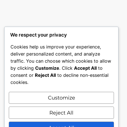
We respect your privacy
Cookies help us improve your experience,
deliver personalized content, and analyze
traffic. You can choose which cookies to allow
by clicking
Customize
. Click
Accept All
to
consent or
Reject All
to decline non-essential
cookies.
Customize
Mon compte
Nous contacter.
Conditions générales.
Reject All
Politique de confidentialité