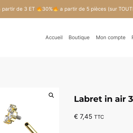
partir de 3 ET
30%
a partir de 5 pièces (sur TOU
Accueil
Boutique
Mon compte
Labret in air 
€
7,45
TTC