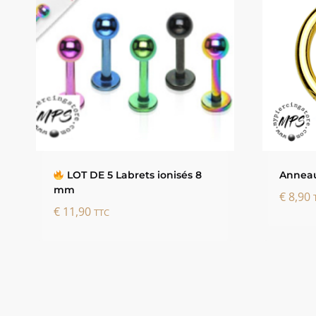
LOT DE 5 Labrets ionisés 8
Anneau
mm
€
8,90
€
11,90
TTC