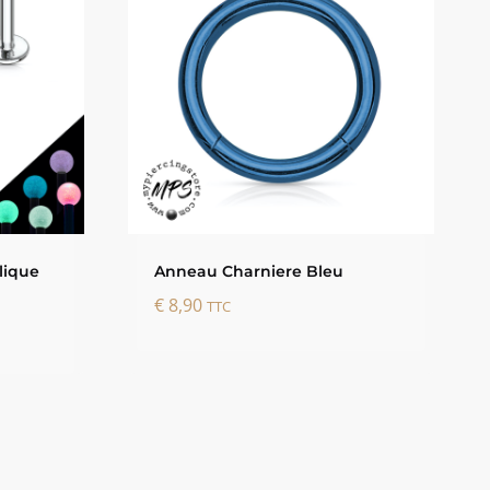
lique
Anneau Charniere Bleu
€
8,90
TTC