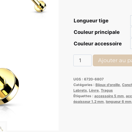
Longueur tige
Couleur principale
Couleur accessoire
quantité
Ajouter au p
de
Labret
UGS :
6720-6807
in
Catégories :
Bijoux d'oreille
,
Conc
air
Labrets
,
Lèvre
,
Tragus
Étiquettes :
accessoire 5 mm
,
acc
3
épaisseur 1.2 mm
,
longueur 6 mm
strass