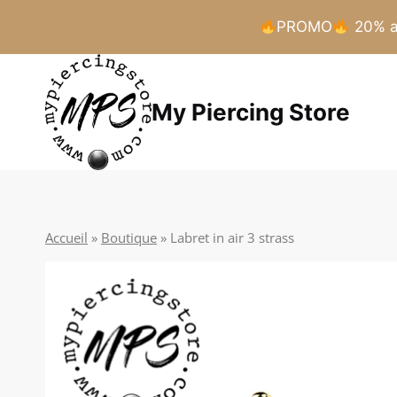
PROMO
20% a 
Aller
au
My Piercing Store
contenu
Accueil
»
Boutique
»
Labret in air 3 strass