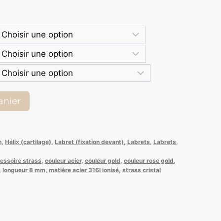
anier
h
,
Hélix (cartilage)
,
Labret (fixation devant)
,
Labrets
,
Labrets
,
essoire strass
,
couleur acier
,
couleur gold
,
couleur rose gold
,
,
longueur 8 mm
,
matière acier 316l ionisé
,
strass cristal