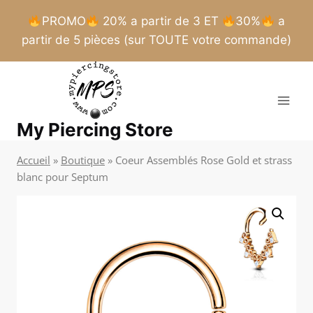
PROMO
20% a partir de 3 ET
30%
a
partir de 5 pièces (sur TOUTE votre commande)
Aller
au
contenu
My Piercing Store
Accueil
»
Boutique
»
Coeur Assemblés Rose Gold et strass
blanc pour Septum