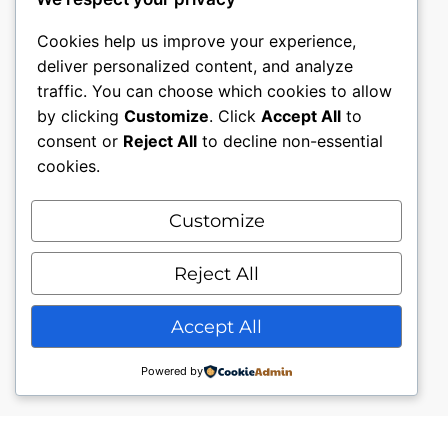
Cookies help us improve your experience,
deliver personalized content, and analyze
traffic. You can choose which cookies to allow
by clicking
Customize
. Click
Accept All
to
consent or
Reject All
to decline non-essential
cookies.
Customize
Mon compte
Nous contacter.
Conditions générales.
Reject All
Politique de confidentialité
Accept All
Powered by
© My Piercing Store J.Owl49