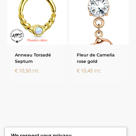
Anneau Torsadé
Fleur de Camelia
Septum
rose gold
€
10,50
€
10,45
TTC
TTC
We respect your privacy