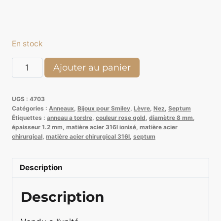
En stock
quantité
Ajouter au panier
de
Coeur
UGS :
4703
Assemblés
Catégories :
Anneaux
,
Bijoux pour Smiley
,
Lèvre
,
Nez
,
Septum
Rose
Étiquettes :
anneau a tordre
,
couleur rose gold
,
diamètre 8 mm
,
épaisseur 1.2 mm
,
matière acier 316l ionisé
,
matière acier
Gold
chirurgical
,
matière acier chirurgical 316l
,
septum
et
strass
Description
blanc
pour
Description
Septum