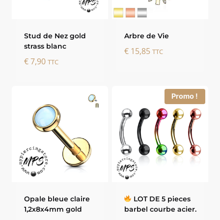
Stud de Nez gold
Arbre de Vie
strass blanc
€
15,85
TTC
€
7,90
TTC
Promo !
Opale bleue claire
LOT DE 5 pieces
1,2x8x4mm gold
barbel courbe acier.