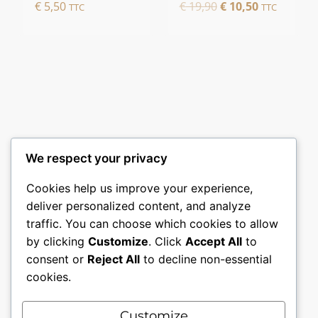
Le
Le
€
5,50
€
19,90
€
10,50
TTC
TTC
prix
prix
initial
actuel
était :
est :
€ 19,90.
€ 10,50.
We respect your privacy
Cookies help us improve your experience,
deliver personalized content, and analyze
traffic. You can choose which cookies to allow
by clicking
Customize
. Click
Accept All
to
consent or
Reject All
to decline non-essential
cookies.
Customize