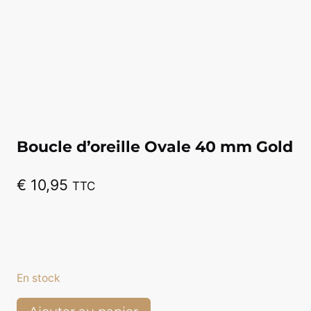
Boucle d’oreille Ovale 40 mm Gold
€
10,95
TTC
En stock
quantité