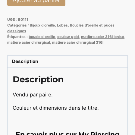
Ajouter au panier
de
Boucle
UGS :
B0111
d'oreille
Catégories :
Bijoux d'oreille
,
Lobes, Boucles d'oreille et puces
Ovale
classiques
Étiquettes :
boucle d oreille
,
couleur gold
,
matière acier 316l ionisé
,
40
matière acier chirurgical
,
matière acier chirurgical 316l
mm
Gold
Description
Description
Vendu par paire.
Couleur et dimensions dans le titre.
En savoir plus sur My Piercing