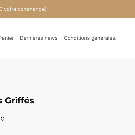
TE votre commande)
Panier
Dernières news
Conditions générales.
 Griffés
age
TC