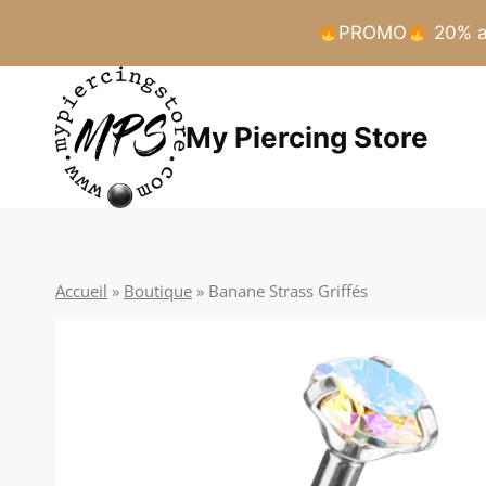
PROMO
20% a 
Aller
au
My Piercing Store
contenu
Accueil
»
Boutique
»
Banane Strass Griffés