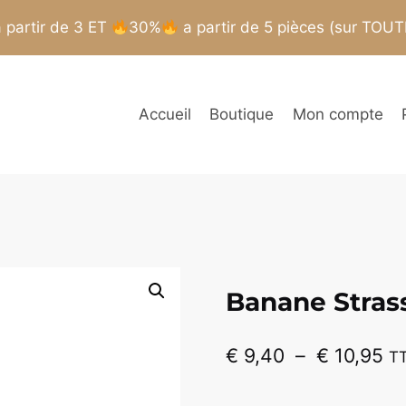
partir de 3 ET
30%
a partir de 5 pièces (sur TOU
Accueil
Boutique
Mon compte
Banane Strass
Pl
€
9,40
–
€
10,95
T
de