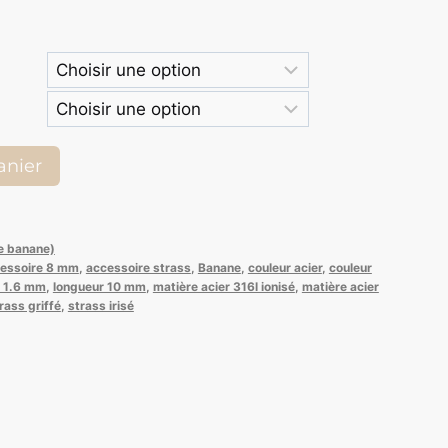
x :
9,40
10,95
anier
pe banane)
essoire 8 mm
,
accessoire strass
,
Banane
,
couleur acier
,
couleur
r 1.6 mm
,
longueur 10 mm
,
matière acier 316l ionisé
,
matière acier
rass griffé
,
strass irisé