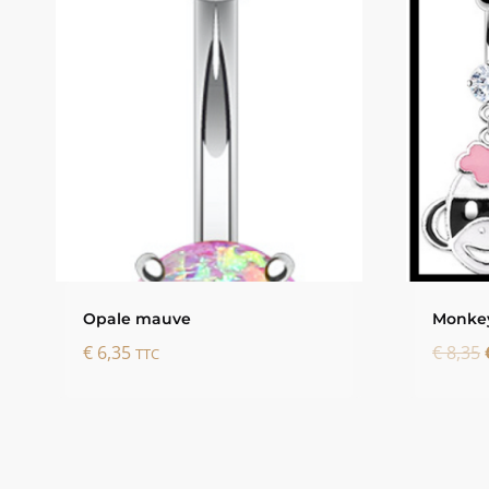
Opale mauve
Monkey
€
6,35
€
8,35
TTC