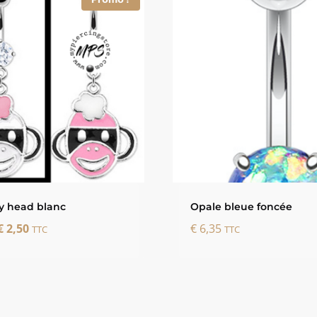
 head blanc
Opale bleue foncée
Le
Le
€
2,50
€
6,35
TTC
TTC
prix
prix
initial
actuel
était :
est :
€ 8,35.
€ 2,50.