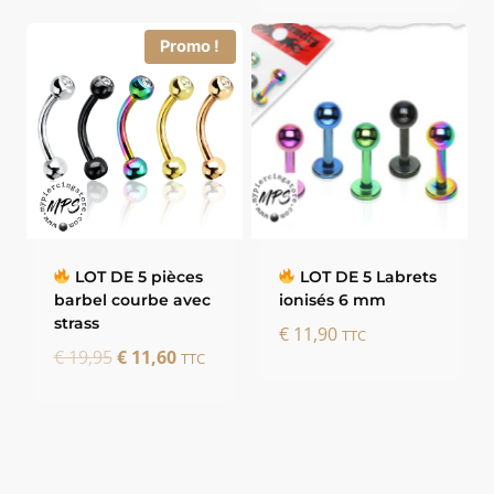
était :
est :
Promo !
€ 7,50.
€ 3,50.
LOT DE 5 pièces
LOT DE 5 Labrets
barbel courbe avec
ionisés 6 mm
strass
€
11,90
TTC
Le
Le
€
19,95
€
11,60
TTC
prix
prix
initial
actuel
était :
est :
€ 19,95.
€ 11,60.