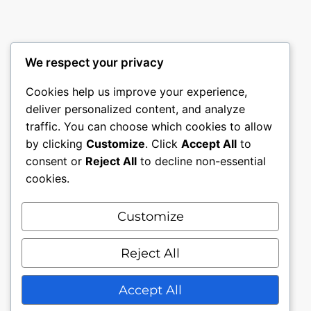
We respect your privacy
Cookies help us improve your experience,
deliver personalized content, and analyze
traffic. You can choose which cookies to allow
by clicking
Customize
. Click
Accept All
to
consent or
Reject All
to decline non-essential
cookies.
Customize
Mon compte
Nous contacter.
Conditions générales.
Reject All
Politique de confidentialité
Accept All