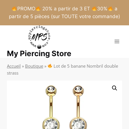
PROMO
20% a partir de 3 ET
30%
a
partir de 5 pièces (sur TOUTE votre commande)
Aller
au
contenu
My Piercing Store
Accueil
»
Boutique
»
Lot de 5 banane Nombril double
strass