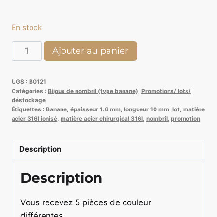
En stock
quantité
Ajouter au panier
de
UGS :
B0121
Lot
Catégories :
Bijoux de nombril (type banane)
,
Promotions/ lots/
de
déstockage
Étiquettes :
Banane
,
épaisseur 1.6 mm
,
longueur 10 mm
,
lot
,
matière
5
acier 316l ionisé
,
matière acier chirurgical 316l
,
nombril
,
promotion
banane
Nombril
Description
double
strass
Description
Vous recevez 5 pièces de couleur
différentes.