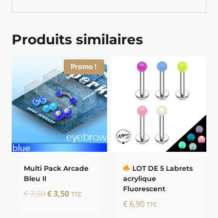
Produits similaires
Promo !
Multi Pack Arcade
LOT DE 5 Labrets
Bleu II
acrylique
Fluorescent
Le
Le
€
7,50
€
3,50
TTC
€
6,90
prix
prix
TTC
initial
actuel