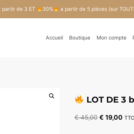
partir de 3 ET
30%
a partir de 5 pièces (sur TOU
Accueil
Boutique
Mon compte
LOT DE 3 b
Le
Le
€
45,00
€
19,00
TT
prix
prix