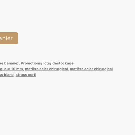
uel
:
,00.
anier
ype banane)
,
Promotions/ lots/ déstockage
ngueur 10 mm
,
matière acier chirurgical
,
matière acier chirurgical
ss blanc
,
strass certi