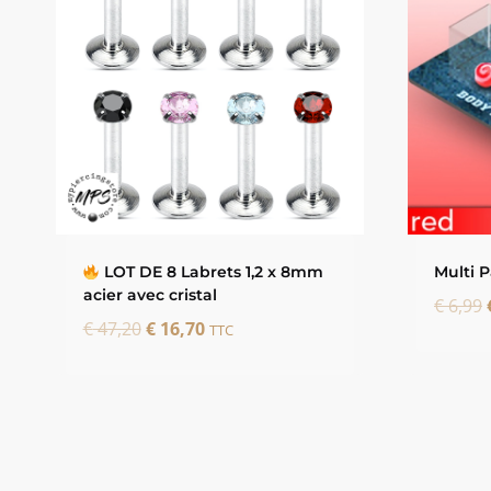
LOT DE 8 Labrets 1,2 x 8mm
Multi 
acier avec cristal
€
6,99
Le
Le
€
47,20
€
16,70
TTC
prix
prix
initial
actuel
était :
est :
€ 47,20.
€ 16,70.