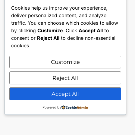
Cookies help us improve your experience,
deliver personalized content, and analyze
traffic. You can choose which cookies to allow
by clicking
Customize
. Click
Accept All
to
consent or
Reject All
to decline non-essential
cookies.
Customize
Mon compte
Nous contacter.
Conditions générales.
Reject All
Politique de confidentialité
Accept All
Powered by
© My Piercing Store J.Owl49