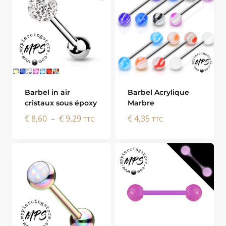
Barbel in air
Barbel Acrylique
cristaux sous époxy
Marbre
Plage
€
8,60
–
€
9,29
€
4,35
TTC
TTC
de
prix :
€ 8,60
à
€ 9,29