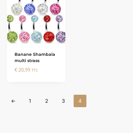
Banane Shambala
multi strass
€
20,99
TTC
←
1
2
3
4