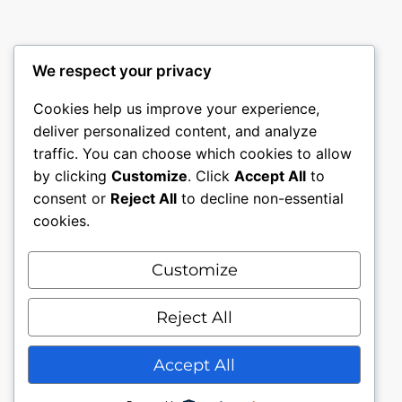
We respect your privacy
Cookies help us improve your experience,
deliver personalized content, and analyze
traffic. You can choose which cookies to allow
by clicking
Customize
. Click
Accept All
to
consent or
Reject All
to decline non-essential
cookies.
Customize
Mon compte
Nous contacter.
Conditions générales.
Reject All
Politique de confidentialité
Accept All