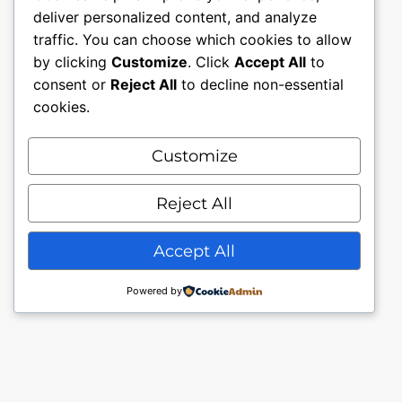
deliver personalized content, and analyze
traffic. You can choose which cookies to allow
by clicking
Customize
. Click
Accept All
to
consent or
Reject All
to decline non-essential
cookies.
Customize
Mon compte
Nous contacter.
Conditions générales.
Reject All
Politique de confidentialité
Accept All
Powered by
© My Piercing Store J.Owl49