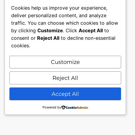
Cookies help us improve your experience,
deliver personalized content, and analyze
traffic. You can choose which cookies to allow
by clicking
Customize
. Click
Accept All
to
consent or
Reject All
to decline non-essential
cookies.
Customize
Mon compte
Nous contacter.
Conditions générales.
Reject All
Politique de confidentialité
Accept All
Powered by
© My Piercing Store J.Owl49