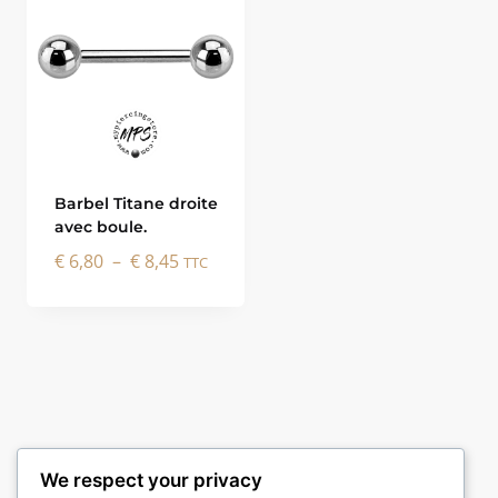
Barbel Titane droite
avec boule.
Plage
€
6,80
–
€
8,45
TTC
de
prix :
€ 6,80
à
€ 8,45
We respect your privacy