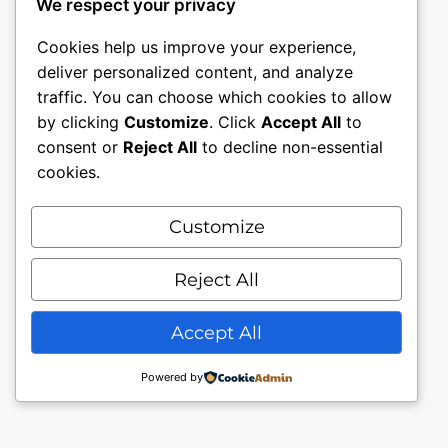
We respect your privacy
Cookies help us improve your experience,
deliver personalized content, and analyze
traffic. You can choose which cookies to allow
by clicking
Customize
. Click
Accept All
to
consent or
Reject All
to decline non-essential
cookies.
Customize
Mon compte
Nous contacter.
Conditions générales.
Reject All
Politique de confidentialité
Accept All
Powered by