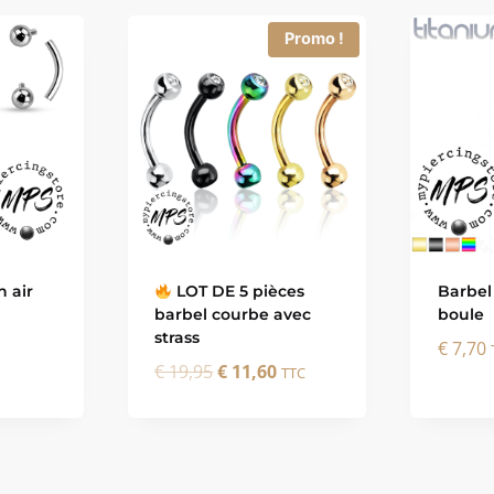
Promo !
n air
LOT DE 5 pièces
Barbel
barbel courbe avec
boule
strass
€
7,70
Le
Le
€
19,95
€
11,60
TTC
prix
prix
initial
actuel
était :
est :
€ 19,95.
€ 11,60.