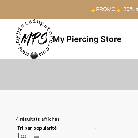
PROMO
20% a 
Aller
au
My Piercing Store
contenu
Trié
4 résultats affichés
par
popularité