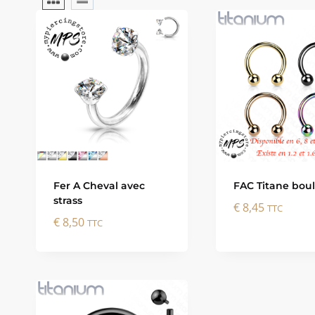
Fer A Cheval avec
FAC Titane bou
strass
€
8,45
TTC
€
8,50
TTC