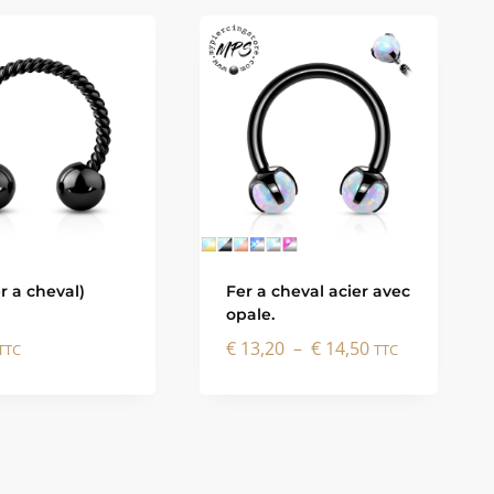
r a cheval)
Fer a cheval acier avec
opale.
Plage
€
13,20
–
€
14,50
TTC
TTC
de
prix :
€ 13,20
à
€ 14,50