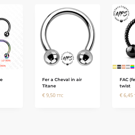
le
Fer a Cheval in air
FAC (fe
Titane
twist
€
9,50
€
6,45
TTC