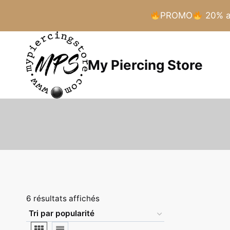
PROMO
20% a 
Aller
au
My Piercing Store
contenu
Trié
6 résultats affichés
par
popularité